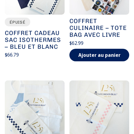
COFFRET
ÉPUISÉ
CULINAIRE – TOTE
COFFRET CADEAU
BAG AVEC LIVRE
SAC ISOTHERMES
Prix
$62.99
– BLEU ET BLANC
habituel
Prix
/
unitaire
par
Prix
$66.79
Ajouter au panier
habituel
Prix
/
unitaire
par