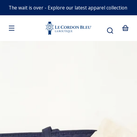
et
passer
The wait is over - Explore our latest apparel collection
au
contenu
Votre
panier