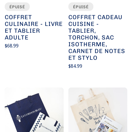
ÉPUISÉ
ÉPUISÉ
COFFRET
COFFRET CADEAU
CULINAIRE - LIVRE
CUISINE -
ET TABLIER
TABLIER,
ADULTE
TORCHON, SAC
ISOTHERME,
Prix
$68.99
habituel
CARNET DE NOTES
Prix
/
unitaire
par
ET STYLO
Prix
$84.99
habituel
Prix
/
unitaire
par