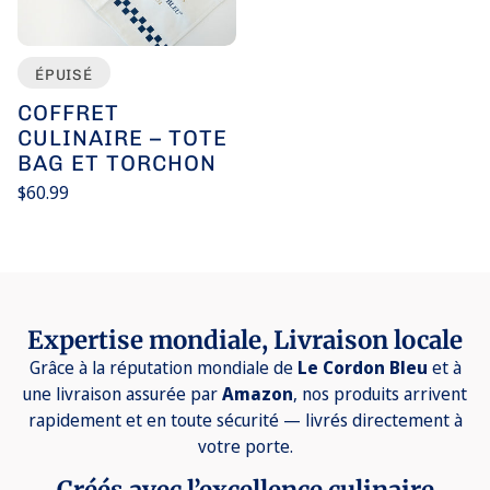
ÉPUISÉ
COFFRET
CULINAIRE – TOTE
BAG ET TORCHON
Prix
$60.99
habituel
Prix
/
unitaire
par
Expertise mondiale, Livraison locale
Grâce à la réputation mondiale de
Le Cordon Bleu
et à
une livraison assurée par
Amazon
, nos produits arrivent
rapidement et en toute sécurité — livrés directement à
votre porte.