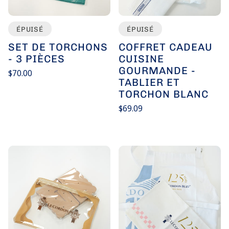
ÉPUISÉ
ÉPUISÉ
SET DE TORCHONS
COFFRET CADEAU
- 3 PIÈCES
CUISINE
GOURMANDE -
Prix
$70.00
habituel
TABLIER ET
Prix
/
unitaire
par
TORCHON BLANC
Prix
$69.09
habituel
Prix
/
unitaire
par