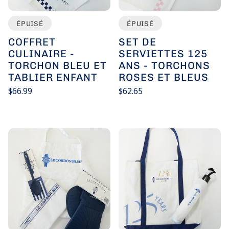
ÉPUISÉ
ÉPUISÉ
COFFRET
SET DE
CULINAIRE -
SERVIETTES 125
TORCHON BLEU ET
ANS - TORCHONS
TABLIER ENFANT
ROSES ET BLEUS
Prix
Prix
$66.99
$62.65
habituel
habituel
Prix
Prix
/
/
unitaire
par
unitaire
par