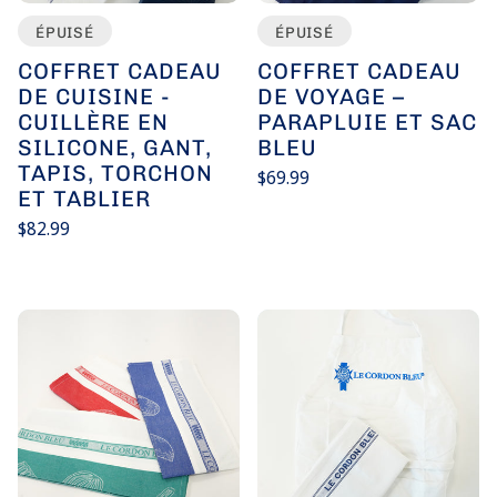
ÉPUISÉ
ÉPUISÉ
COFFRET CADEAU
COFFRET CADEAU
DE CUISINE -
DE VOYAGE –
CUILLÈRE EN
PARAPLUIE ET SAC
SILICONE, GANT,
BLEU
TAPIS, TORCHON
Prix
$69.99
habituel
ET TABLIER
Prix
/
unitaire
par
Prix
$82.99
habituel
Prix
/
unitaire
par