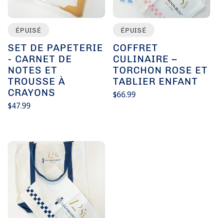
ÉPUISÉ
ÉPUISÉ
SET DE PAPETERIE
COFFRET
- CARNET DE
CULINAIRE –
NOTES ET
TORCHON ROSE ET
TROUSSE À
TABLIER ENFANT
CRAYONS
Prix
$66.99
habituel
Prix
Prix
$47.99
/
unitaire
par
habituel
Prix
/
unitaire
par